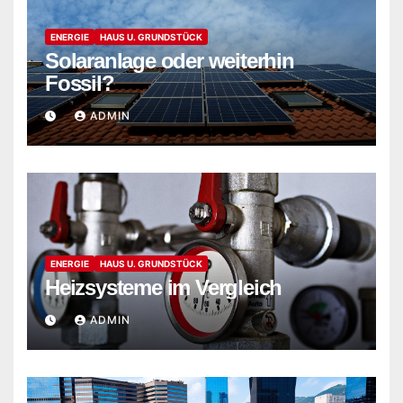
ENERGIE
HAUS U. GRUNDSTÜCK
Solaranlage oder weiterhin
Fossil?
ADMIN
ENERGIE
HAUS U. GRUNDSTÜCK
Heizsysteme im Vergleich
ADMIN