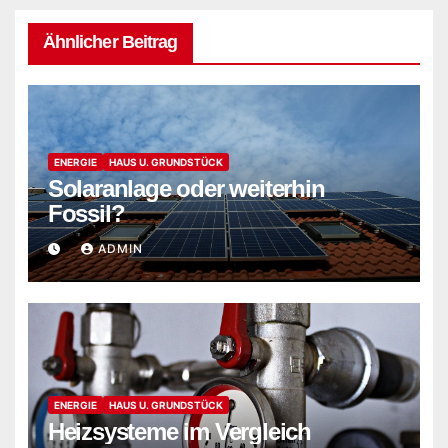
Ähnlicher Beitrag
ENERGIE
HAUS U. GRUNDSTÜCK
Solaranlage oder weiterhin
Fossil?
ADMIN
ENERGIE
HAUS U. GRUNDSTÜCK
Heizsysteme im Vergleich