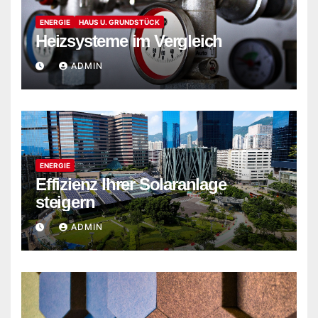
ENERGIE
HAUS U. GRUNDSTÜCK
Heizsysteme im Vergleich
ADMIN
ENERGIE
Effizienz Ihrer Solaranlage
steigern
ADMIN