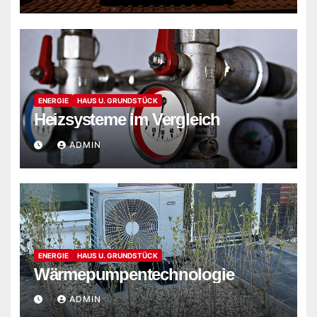
ENERGIE
HAUS U. GRUNDSTÜCK
Heizsysteme im Vergleich
ADMIN
ENERGIE
HAUS U. GRUNDSTÜCK
Wärmepumpentechnologie
ADMIN