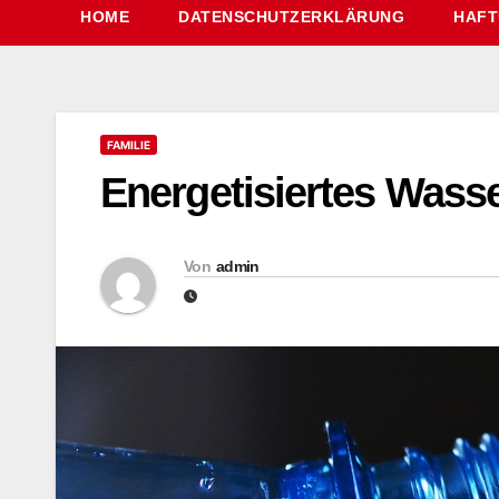
HOME
DATENSCHUTZERKLÄRUNG
HAFT
FAMILIE
Energetisiertes Wass
Von
admin