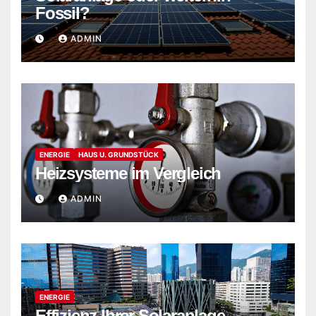
Fossil?
ADMIN
ENERGIE
HAUS U. GRUNDSTÜCK
Heizsysteme im Vergleich
ADMIN
ENERGIE
Effizienz Ihrer Solaranlage