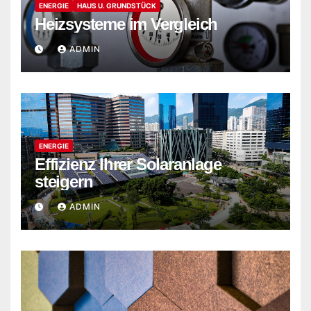
ENERGIE
HAUS U. GRUNDSTÜCK
Heizsysteme im Vergleich
ADMIN
ENERGIE
Effizienz Ihrer Solaranlage
steigern
ADMIN