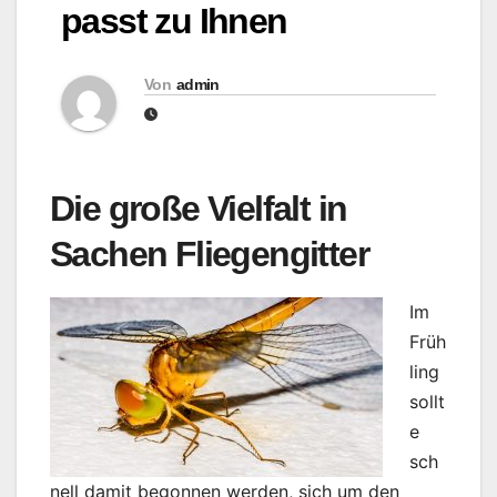
passt zu Ihnen
Von
admin
Die große Vielfalt in
Sachen Fliegengitter
Im
Früh
ling
sollt
e
sch
nell damit begonnen werden, sich um den