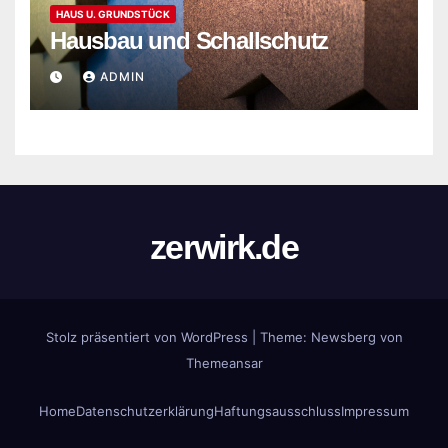
HAUS U. GRUNDSTÜCK
Hausbau und Schallschutz
ADMIN
zerwirk.de
Stolz präsentiert von WordPress
|
Theme:
Newsberg
von
Themeansar
Home
Datenschutzerklärung
Haftungsausschluss
Impressum