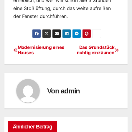
erheblich, und wer will schon alle 3 Stunden
eine Stoßlüftung, durch das weite aufreißen
der Fenster durchführen.
Modernisierung eines
Das Grundstück
Beitragsnavigation
Hauses
richtig einzäunen
Von
admin
Ähnlicher Beitrag