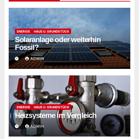
ENERGIE
HAUS U. GRUNDSTÜCK
Solaranlage oder weiterhin
Fossil?
ADMIN
ENERGIE
HAUS U. GRUNDSTÜCK
Heizsysteme im Vergleich
ADMIN