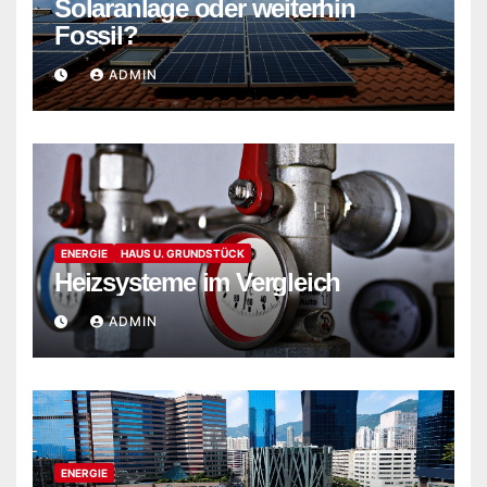
Solaranlage oder weiterhin
Fossil?
ADMIN
ENERGIE
HAUS U. GRUNDSTÜCK
Heizsysteme im Vergleich
ADMIN
ENERGIE