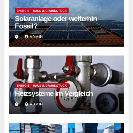
ENERGIE
HAUS U. GRUNDSTÜCK
Solaranlage oder weiterhin
Fossil?
ADMIN
ENERGIE
HAUS U. GRUNDSTÜCK
Heizsysteme im Vergleich
ADMIN